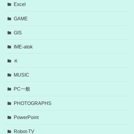
Excel
GAME
GIS
IME-atok
Ｋ
MUSIC
PC一般
PHOTOGRAPHS
PowerPoint
Robot-TV