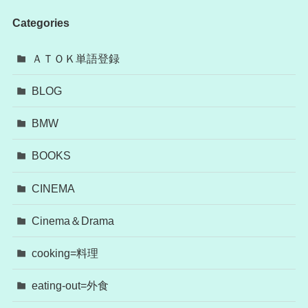
Categories
ＡＴＯＫ単語登録
BLOG
BMW
BOOKS
CINEMA
Cinema＆Drama
cooking=料理
eating-out=外食