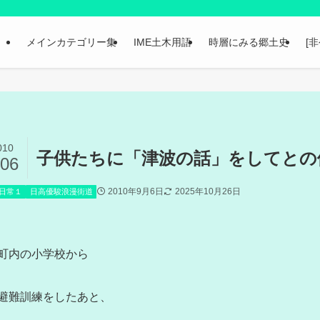
メインカテゴリー集
IME土木用語
時層にみる郷土史
[
010
子供たちに「津波の話」をしてとの依頼
/06
2010年9月6日
2025年10月26日
日常１
日高優駿浪漫街道
町内の小学校から
避難訓練をしたあと、