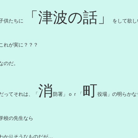
「津波の話」
子供たちに
をして欲し
これが実に？？？
なのだ。
消
町
だってそれは、「
防署」ｏｒ「
役場」の明らかな
学校の先生なら
わかりそうなものだが…