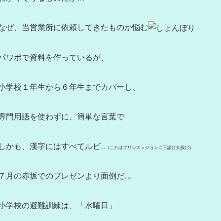
なぜ、当営業所に依頼してきたものか悩む
パワポで資料を作っているが、
小学校１年生から６年生までカバーし、
専門用語を使わずに、簡単な言葉で
しかも、漢字にはすべてルビ
…（これはプリンス＝ジョンに下請け丸投げ）
７月の赤坂でのプレゼンより面倒だ…
小学校の避難訓練は、「水曜日」