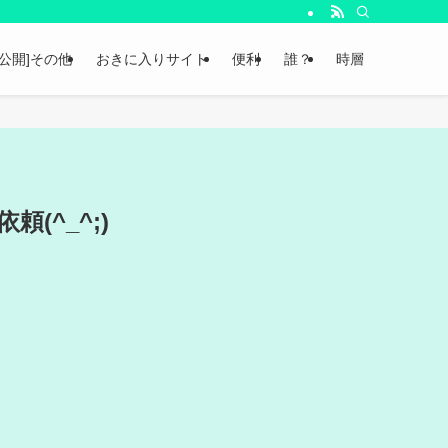
非公開]その他
おきに入りサイト
便利
誰？
時層
(^_^;)