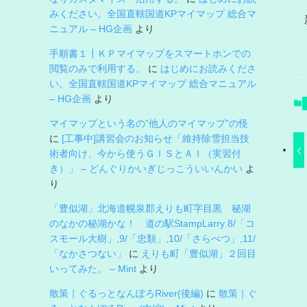
みください。全国直轄国道KPマイマップ 総合マ
ニュアル – HG企画
より
手順書１┃ＫＰマイマップをスマートホンでの
閲覧のみで利用する。
に
はじめにお読みくださ
い。全国直轄国道KPマイマップ 総合マニュアル
– HG企画
より
マイマップという名の”他人のマイマップ”の怪
に
[工事中]講習会のお知らせ「維持除雪担当技
術者向け、今から使うＧＩＳとＡＩ（実習付
き）」 – どんぐりかいぎじっこういいんかい
よ
り
「豊似湖」北海道幌泉郡えりも町字目黒 秘湖
のなかの秘湖かな！ 道の駅StampLarry 8/「コ
スモール大樹」,9/「忠類」,10/「さらべつ」,11/
「なかさつない」
に
えりも町「豊似湖」２回目
いってみた。 – Mint
より
散策｜ぐるっとなんぽろRiver(後編)
に
散策｜ぐ