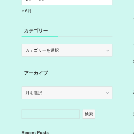
« 6月
カテゴリー
カ
テ
ゴ
リ
アーカイブ
ー
ア
ー
カ
イ
検索
ブ
Recent Posts