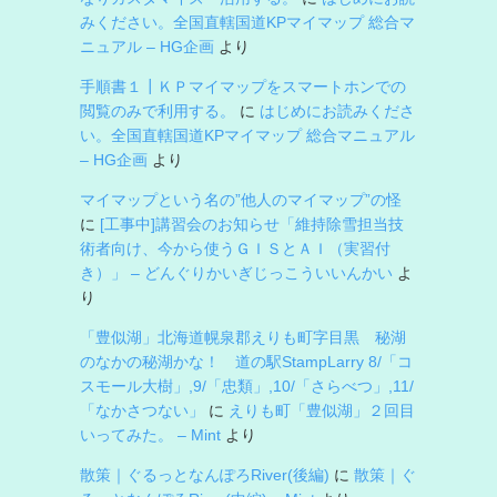
みください。全国直轄国道KPマイマップ 総合マ
ニュアル – HG企画
より
手順書１┃ＫＰマイマップをスマートホンでの
閲覧のみで利用する。
に
はじめにお読みくださ
い。全国直轄国道KPマイマップ 総合マニュアル
– HG企画
より
マイマップという名の”他人のマイマップ”の怪
に
[工事中]講習会のお知らせ「維持除雪担当技
術者向け、今から使うＧＩＳとＡＩ（実習付
き）」 – どんぐりかいぎじっこういいんかい
よ
り
「豊似湖」北海道幌泉郡えりも町字目黒 秘湖
のなかの秘湖かな！ 道の駅StampLarry 8/「コ
スモール大樹」,9/「忠類」,10/「さらべつ」,11/
「なかさつない」
に
えりも町「豊似湖」２回目
いってみた。 – Mint
より
散策｜ぐるっとなんぽろRiver(後編)
に
散策｜ぐ