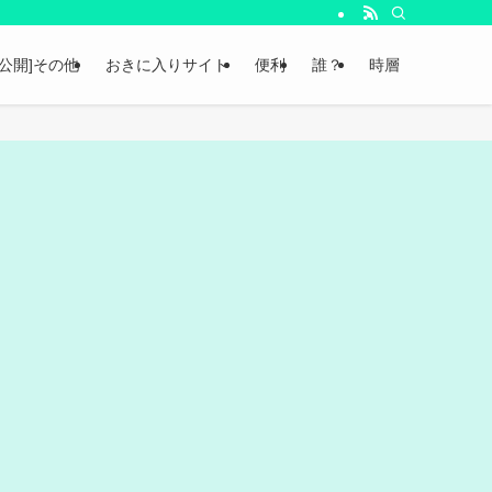
非公開]その他
おきに入りサイト
便利
誰？
時層