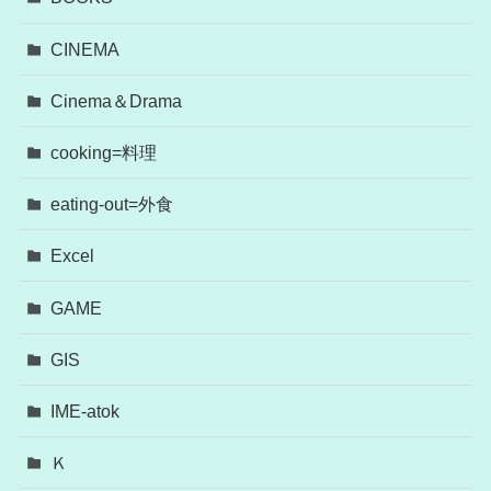
CINEMA
Cinema＆Drama
cooking=料理
eating-out=外食
Excel
GAME
GIS
IME-atok
Ｋ