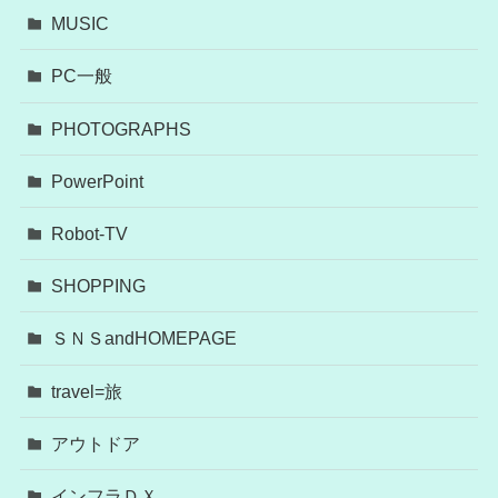
MUSIC
PC一般
PHOTOGRAPHS
PowerPoint
Robot-TV
SHOPPING
ＳＮＳandHOMEPAGE
travel=旅
アウトドア
インフラＤＸ