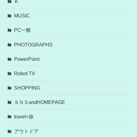
Ｋ
MUSIC
PC一般
PHOTOGRAPHS
PowerPoint
Robot-TV
SHOPPING
ＳＮＳandHOMEPAGE
travel=旅
アウトドア