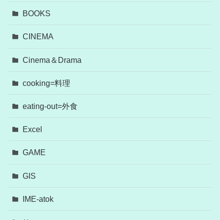
BOOKS
CINEMA
Cinema＆Drama
cooking=料理
eating-out=外食
Excel
GAME
GIS
IME-atok