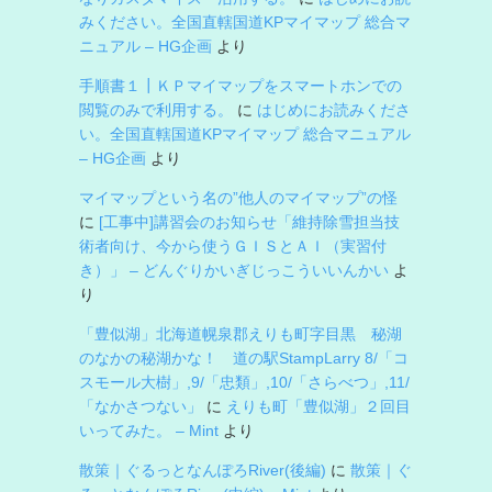
みください。全国直轄国道KPマイマップ 総合マ
ニュアル – HG企画
より
手順書１┃ＫＰマイマップをスマートホンでの
閲覧のみで利用する。
に
はじめにお読みくださ
い。全国直轄国道KPマイマップ 総合マニュアル
– HG企画
より
マイマップという名の”他人のマイマップ”の怪
に
[工事中]講習会のお知らせ「維持除雪担当技
術者向け、今から使うＧＩＳとＡＩ（実習付
き）」 – どんぐりかいぎじっこういいんかい
よ
り
「豊似湖」北海道幌泉郡えりも町字目黒 秘湖
のなかの秘湖かな！ 道の駅StampLarry 8/「コ
スモール大樹」,9/「忠類」,10/「さらべつ」,11/
「なかさつない」
に
えりも町「豊似湖」２回目
いってみた。 – Mint
より
散策｜ぐるっとなんぽろRiver(後編)
に
散策｜ぐ