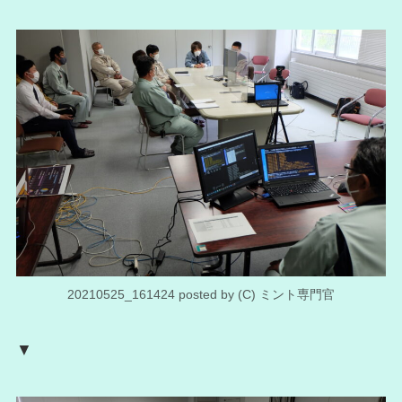
20210525_161424 posted by (C) ミント専門官
▼