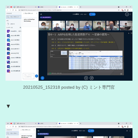
20210525_152318 posted by (C) ミント専門官
▼