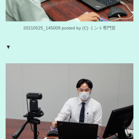
20210525_145009 posted by (C) ミント専門官
▼