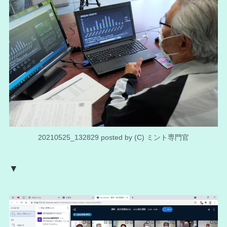
20210525_132829 posted by (C) ミント専門官
▼