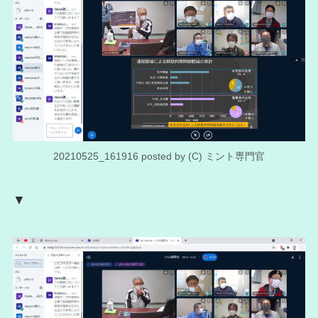
20210525_161916 posted by (C) ミント専門官
▼