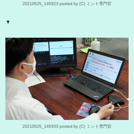
20210525_145923 posted by (C) ミント専門官
▼
20210525_145933 posted by (C) ミント専門官