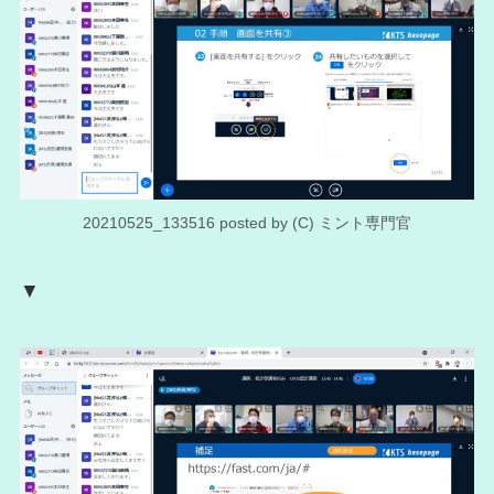
20210525_133516 posted by (C) ミント専門官
▼