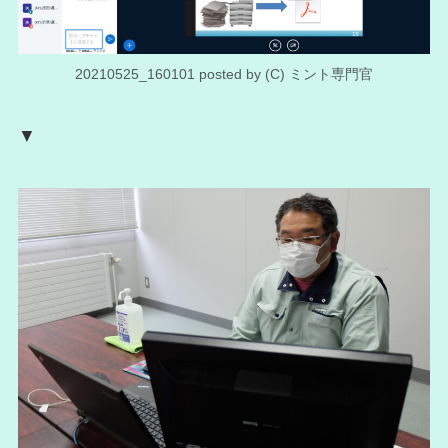
20210525_160101 posted by (C) ミント専門官
▼