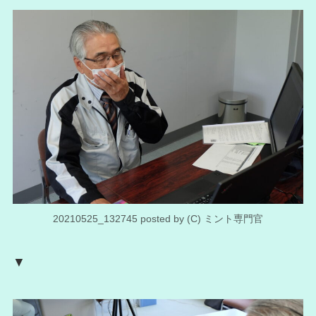
20210525_132745 posted by (C) ミント専門官
▼