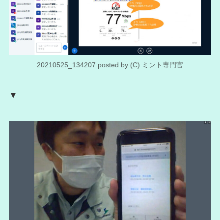
20210525_134207 posted by (C) ミント専門官
▼