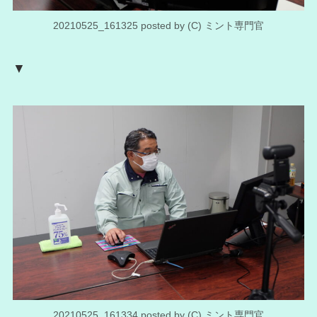
20210525_161325 posted by (C) ミント専門官
▼
20210525_161334 posted by (C) ミント専門官