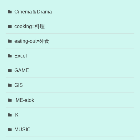
Cinema＆Drama
cooking=料理
eating-out=外食
Excel
GAME
GIS
IME-atok
Ｋ
MUSIC