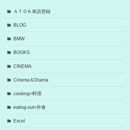
ＡＴＯＫ単語登録
BLOG
BMW
BOOKS
CINEMA
Cinema＆Drama
cooking=料理
eating-out=外食
Excel