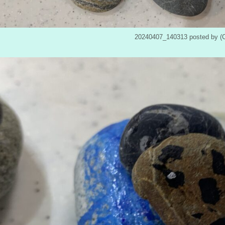
20240407_140313 posted b