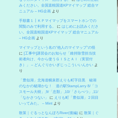
みください。全国直轄国道KPマイマップ 総合マ
ニュアル – HG企画
より
手順書１┃ＫＰマイマップをスマートホンでの
閲覧のみで利用する。
に
はじめにお読みくださ
い。全国直轄国道KPマイマップ 総合マニュアル
– HG企画
より
マイマップという名の”他人のマイマップ”の怪
に
[工事中]講習会のお知らせ「維持除雪担当技
術者向け、今から使うＧＩＳとＡＩ（実習付
き）」 – どんぐりかいぎじっこういいんかい
よ
り
「豊似湖」北海道幌泉郡えりも町字目黒 秘湖
のなかの秘湖かな！ 道の駅StampLarry 8/「コ
スモール大樹」,9/「忠類」,10/「さらべつ」,11/
「なかさつない」
に
えりも町「豊似湖」２回目
いってみた。 – Mint
より
散策｜ぐるっとなんぽろRiver(後編)
に
散策｜ぐ