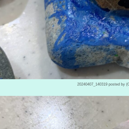
20240407_140319 posted b