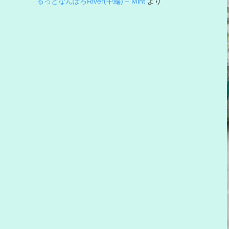
るっとなんぽろRiver(中編) – Mint
より