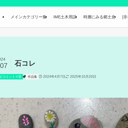
メインカテゴリー集
IME土木用語
時層にみる郷土史
[
024
石コレ
/07
2024年4月7日
2025年10月20日
ピコミントⅡ世
作品集