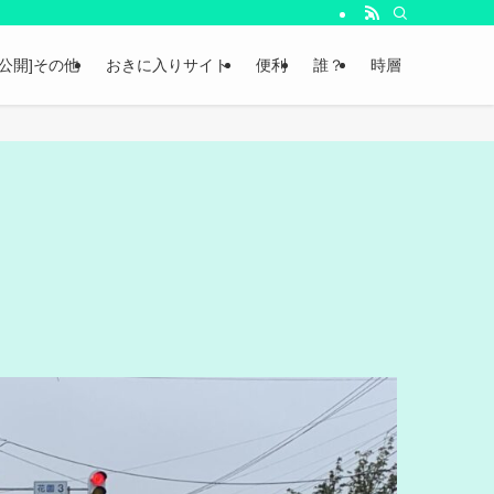
非公開]その他
おきに入りサイト
便利
誰？
時層