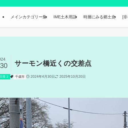
メインカテゴリー集
IME土木用語
時層にみる郷土史
[
024
サーモン橋近くの交差点
/30
2024年4月30日
2025年10月20日
日常２
千歳市