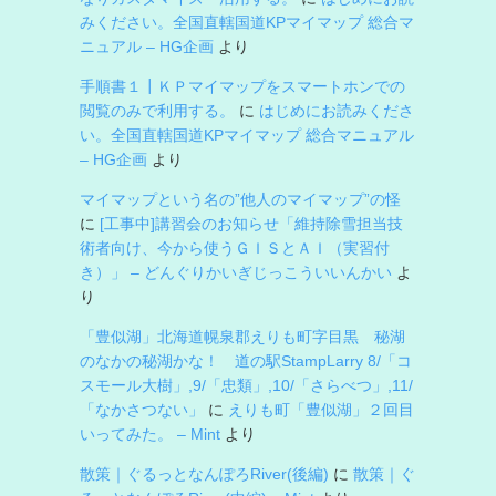
みください。全国直轄国道KPマイマップ 総合マ
ニュアル – HG企画
より
手順書１┃ＫＰマイマップをスマートホンでの
閲覧のみで利用する。
に
はじめにお読みくださ
い。全国直轄国道KPマイマップ 総合マニュアル
– HG企画
より
マイマップという名の”他人のマイマップ”の怪
に
[工事中]講習会のお知らせ「維持除雪担当技
術者向け、今から使うＧＩＳとＡＩ（実習付
き）」 – どんぐりかいぎじっこういいんかい
よ
り
「豊似湖」北海道幌泉郡えりも町字目黒 秘湖
のなかの秘湖かな！ 道の駅StampLarry 8/「コ
スモール大樹」,9/「忠類」,10/「さらべつ」,11/
「なかさつない」
に
えりも町「豊似湖」２回目
いってみた。 – Mint
より
散策｜ぐるっとなんぽろRiver(後編)
に
散策｜ぐ