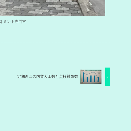
y (C) ミント専門官
定期巡回の内業人工数と点検対象数