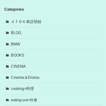
Categories
ＡＴＯＫ単語登録
BLOG
BMW
BOOKS
CINEMA
Cinema＆Drama
cooking=料理
eating-out=外食