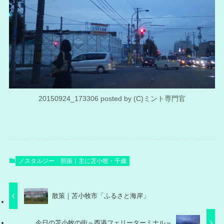
20150924_173306 posted by (C)ミント専門官
ノスタルジー
胆振┃主に苫小牧・千歳
散策｜苫小牧市「ふるさと海岸」
今日の苫小牧の街～西港フェリーターミナル～