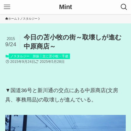
Mint
ホーム
ノスタルジー
今日の苫小牧の街～取壊しが進む
2015
9/24
中原商店～
ノスタルジー
胆振┃主に苫小牧・千歳
2015年9月24日
2025年5月28日
▼国道36号と新川通の交点にある中原商店(文房
具、事務用品)の取壊しが進んでいる。