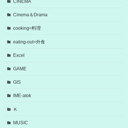
CINEMA
Cinema＆Drama
cooking=料理
eating-out=外食
Excel
GAME
GIS
IME-atok
Ｋ
MUSIC