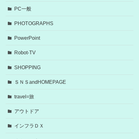
PC一般
PHOTOGRAPHS
PowerPoint
Robot-TV
SHOPPING
ＳＮＳandHOMEPAGE
travel=旅
アウトドア
インフラＤＸ