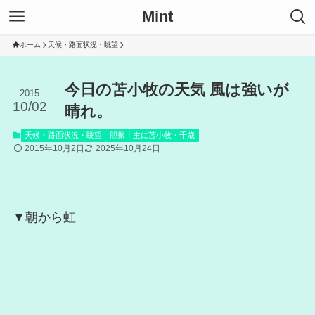
Mint
ホーム
天候・路面状況・眺望
今日の苫小牧の天気 風は強いが
2015
10/02
晴れ。
天候・路面状況・眺望
胆振┃主に苫小牧・千歳
2015年10月2日
2025年10月24日
▼朝から虹