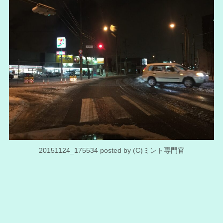
20151124_175534 posted by (C)ミント専門官