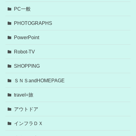
PC一般
PHOTOGRAPHS
PowerPoint
Robot-TV
SHOPPING
ＳＮＳandHOMEPAGE
travel=旅
アウトドア
インフラＤＸ