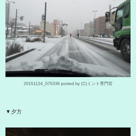
20151124_075336 posted by (C)ミント専門官
▼夕方