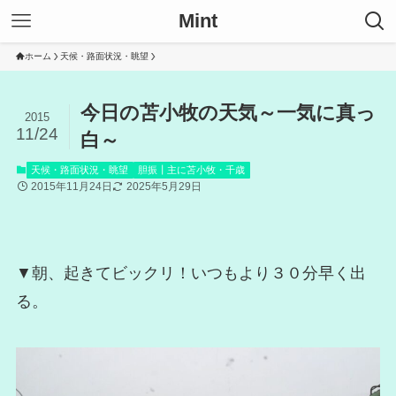
Mint
ホーム
天候・路面状況・眺望
今日の苫小牧の天気～一気に真っ
2015
11/24
白～
天候・路面状況・眺望
胆振┃主に苫小牧・千歳
2015年11月24日
2025年5月29日
▼朝、起きてビックリ！いつもより３０分早く出
る。