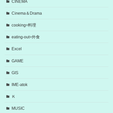
CINEMA
Cinema＆Drama
cooking=料理
eating-out=外食
Excel
GAME
GIS
IME-atok
Ｋ
MUSIC