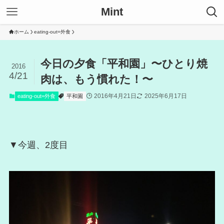
Mint
ホーム
eating-out=外食
今日の夕食「平和園」〜ひとり焼
2016
4/21
肉は、もう慣れた！〜
2016年4月21日
2025年6月17日
eating-out=外食
平和園
▼今週、2度目