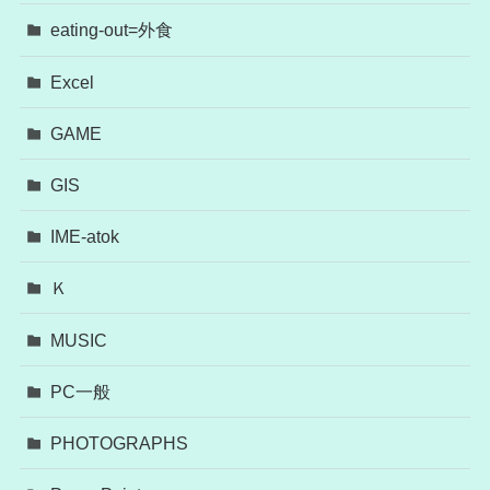
eating-out=外食
Excel
GAME
GIS
IME-atok
Ｋ
MUSIC
PC一般
PHOTOGRAPHS