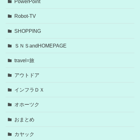
PowerPoint
Robot-TV
SHOPPING
ＳＮＳandHOMEPAGE
travel=旅
アウトドア
インフラＤＸ
オホーツク
おまとめ
カヤック