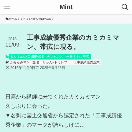
Mint
ホーム
ＳＮＳandHOMEPAGE
工事成績優秀企業のカミカミマ
2016
11/09
ン、帯広に現る。
ＳＮＳandHOMEPAGE
ナンセンス
十勝┃主に帯広
かみかみマン（別名：じゅん=トカレフ）
工事成績優秀企業
2016年11月9日
2025年6月28日
日高から講師に来てくれたカミカミマン、
久しぶりに会った。
▼名刺に国土交通省から認定された「工事成績優
秀企業」のマークが誇らしげに…