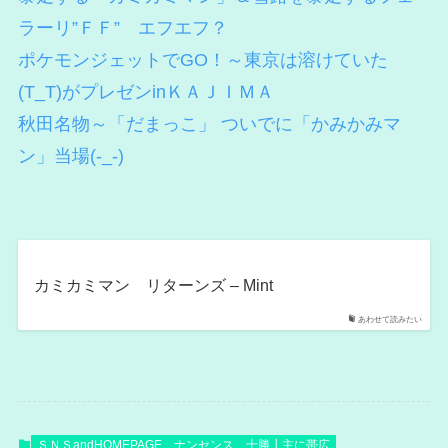
ラーリ”ＦＦ” エフエフ？
ポケモンジェットでGO！～東京は溶けていた
(T_T)がプレゼンinＫＡＪＩＭＡ
秋田名物～「だまっこ」 ついでに「かみかみマ
ン」当場(-_-)
カミカミマン リターンズ – Mint
あわせて読みたい
ＳＮＳandHOMEPAGE
ナンセンス
十勝┃主に帯広