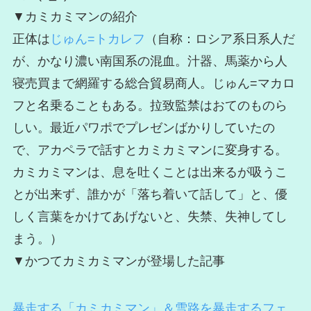
▼カミカミマンの紹介
正体は
じゅん=トカレフ
（自称：ロシア系日系人だ
が、かなり濃い南国系の混血。汁器、馬薬から人
寝売買まで網羅する総合貿易商人。じゅん=マカロ
フと名乗ることもある。拉致監禁はおてのものら
しい。最近パワポでプレゼンばかりしていたの
で、アカペラで話すとカミカミマンに変身する。
カミカミマンは、息を吐くことは出来るが吸うこ
とが出来ず、誰かが「落ち着いて話して」と、優
しく言葉をかけてあげないと、失禁、失神してし
まう。）
▼かつてカミカミマンが登場した記事
暴走する「カミカミマン」＆雪路を暴走するフェ