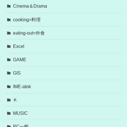
Cinema＆Drama
cooking=料理
eating-out=外食
Excel
GAME
GIS
IME-atok
Ｋ
MUSIC
PC一般