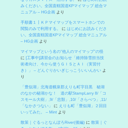
みください。全国直轄国道KPマイマップ 総合マ
ニュアル – HG企画
より
手順書１┃ＫＰマイマップをスマートホンでの
閲覧のみで利用する。
に
はじめにお読みくださ
い。全国直轄国道KPマイマップ 総合マニュアル
– HG企画
より
マイマップという名の”他人のマイマップ”の怪
に
[工事中]講習会のお知らせ「維持除雪担当技
術者向け、今から使うＧＩＳとＡＩ（実習付
き）」 – どんぐりかいぎじっこういいんかい
よ
り
「豊似湖」北海道幌泉郡えりも町字目黒 秘湖
のなかの秘湖かな！ 道の駅StampLarry 8/「コ
スモール大樹」,9/「忠類」,10/「さらべつ」,11/
「なかさつない」
に
えりも町「豊似湖」２回目
いってみた。 – Mint
より
散策｜ぐるっとなんぽろRiver(後編)
に
散策｜ぐ