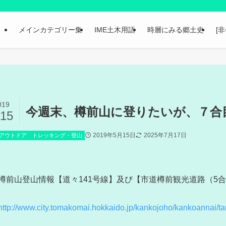
メインカテゴリー集
IME土木用語
時層にみる郷土史
[
019
今週末、樽前山に登りたいが、７合
/15
2019年5月15日
2025年7月17日
アウトドア
トレッキング・登山
樽前山登山情報【道々141号線】及び【市道樽前観光道路（5
http://www.city.tomakomai.hokkaido.jp/kankojoho/kankoannai/