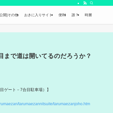
非公開]その他
おきに入りサイト
便利
誰？
時層
目まで道は開いてるのだろうか？
合目ゲート－7合目駐車場）】
tarumaezan/tarumaezannitsuite/tarumaezanjoho.htm