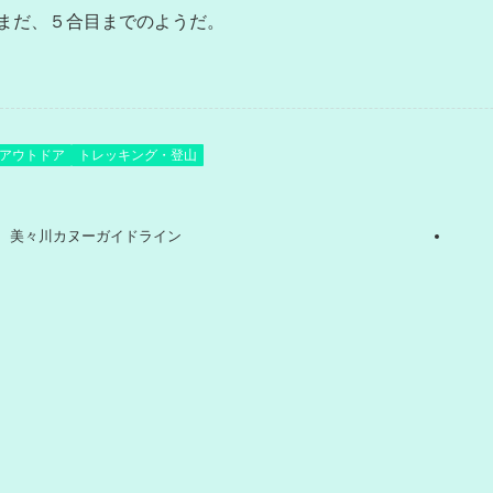
まだ、５合目までのようだ。
アウトドア
トレッキング・登山
美々川カヌーガイドライン