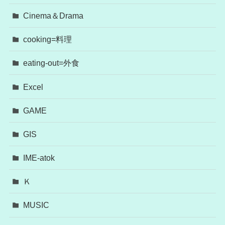
Cinema＆Drama
cooking=料理
eating-out=外食
Excel
GAME
GIS
IME-atok
Ｋ
MUSIC