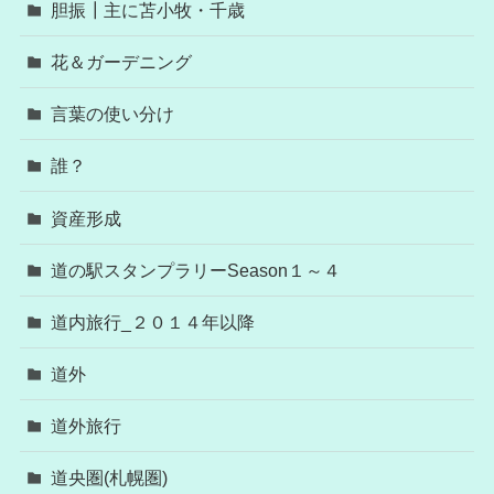
胆振┃主に苫小牧・千歳
花＆ガーデニング
言葉の使い分け
誰？
資産形成
道の駅スタンプラリーSeason１～４
道内旅行_２０１４年以降
道外
道外旅行
道央圏(札幌圏)