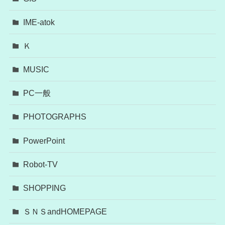
IME-atok
Ｋ
MUSIC
PC一般
PHOTOGRAPHS
PowerPoint
Robot-TV
SHOPPING
ＳＮＳandHOMEPAGE