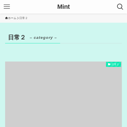
Mint
ホーム
日常２
日常２
– category –
日常２