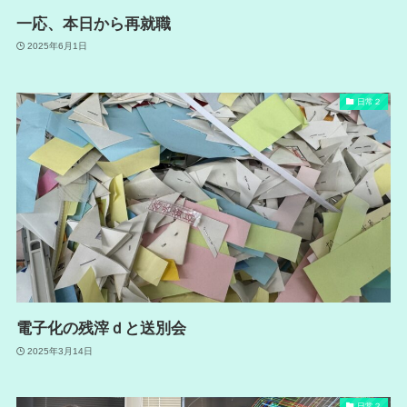
一応、本日から再就職
2025年6月1日
日常２
電子化の残滓ｄと送別会
2025年3月14日
日常２