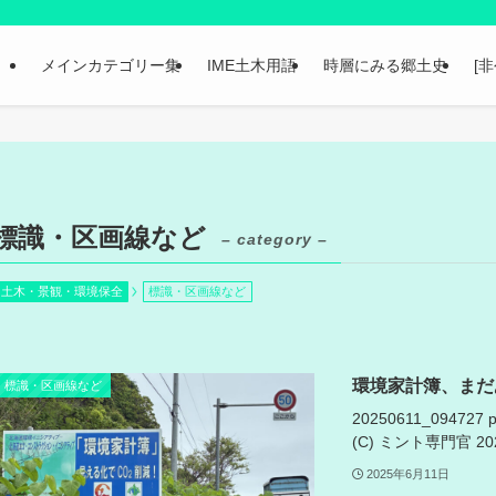
メインカテゴリー集
IME土木用語
時層にみる郷土史
[
標識・区画線など
– category –
土木・景観・環境保全
標識・区画線など
環境家計簿、まだ
標識・区画線など
20250611_094727 
(C) ミント専門官 202
2025年6月11日