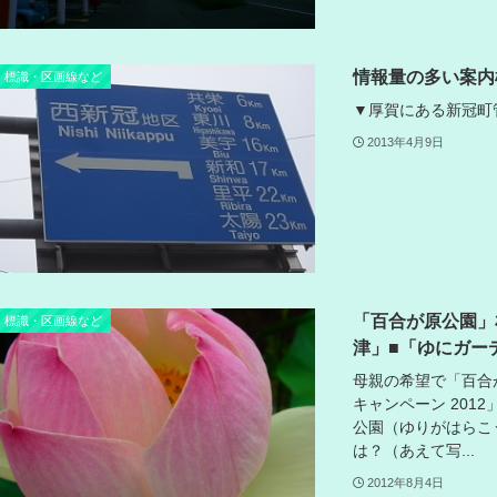
情報量の多い案内
標識・区画線など
▼厚賀にある新冠町管理の標
2013年4月9日
「百合が原公園」札幌
標識・区画線など
津」■「ゆにガー
母親の希望で「百合
キャンペーン 201
公園（ゆりがはらこうえ
は？（あえて写...
2012年8月4日