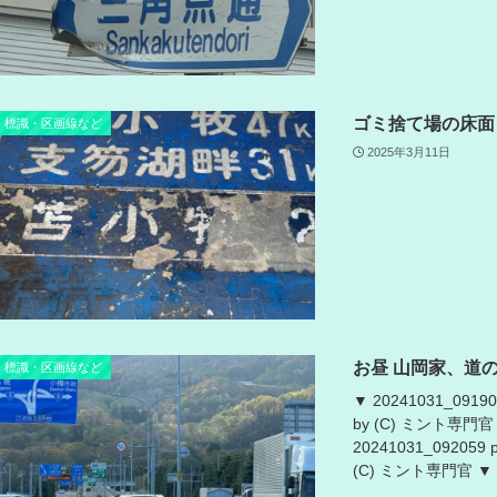
ゴミ捨て場の床面
標識・区画線など
2025年3月11日
お昼 山岡家、道
標識・区画線など
▼ 20241031_09190
by (C) ミント専門官 ▼
20241031_092059 
(C) ミント専門官 ▼ 20