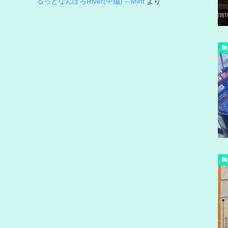
るっとなんぽろRiver(中編) – Mint
より