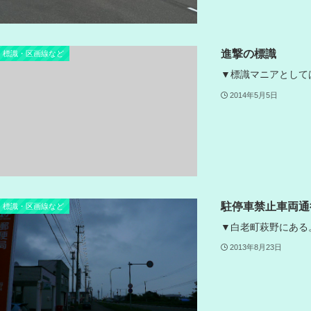
進撃の標識
標識・区画線など
▼標識マニアとして
2014年5月5日
駐停車禁止車両通
標識・区画線など
▼白老町萩野にある。 20
2013年8月23日