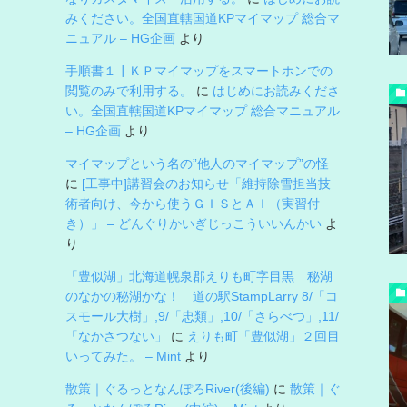
みください。全国直轄国道KPマイマップ 総合マ
ニュアル – HG企画
より
手順書１┃ＫＰマイマップをスマートホンでの
閲覧のみで利用する。
に
はじめにお読みくださ
い。全国直轄国道KPマイマップ 総合マニュアル
– HG企画
より
マイマップという名の”他人のマイマップ”の怪
に
[工事中]講習会のお知らせ「維持除雪担当技
術者向け、今から使うＧＩＳとＡＩ（実習付
き）」 – どんぐりかいぎじっこういいんかい
よ
り
「豊似湖」北海道幌泉郡えりも町字目黒 秘湖
のなかの秘湖かな！ 道の駅StampLarry 8/「コ
スモール大樹」,9/「忠類」,10/「さらべつ」,11/
「なかさつない」
に
えりも町「豊似湖」２回目
いってみた。 – Mint
より
散策｜ぐるっとなんぽろRiver(後編)
に
散策｜ぐ