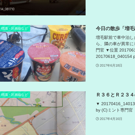
今日の散歩「増毛
標識・区画線など
増毛駅前で車中泊し
ら、隣の車が異常にしけって
門官 ▼位置 2017061
20170618_040154 
2017年6月18日
Ｒ３６とＲ２３４
標識・区画線など
▼ 20170416_14013
by (C)ミント専門官
2017年4月16日