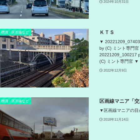
2024年10月31日
ＫＴＳ
標識・区画線など
▼ 20221209_07403
by (C) ミント専門官 ▼
20221209_100217 
(C) ミント専門官 ▼ 20
2022年12月9日
区画線マニア「交
標識・区画線など
▼区画線マニアの目からの話
2018年11月14日