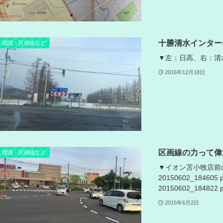
十勝清水インター
標識・区画線など
▼左：日高、右：清水市街 
2016年12月18日
区画線の力って偉
標識・区画線など
▼イオン苫小牧店前
20150602_18460
20150602_184822
2015年6月2日