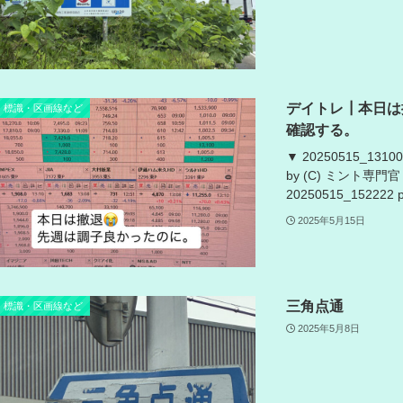
デイトレ┃本日は
標識・区画線など
確認する。
▼ 20250515_13100
by (C) ミント専門官 ▼
20250515_152222
2025年5月15日
三角点通
標識・区画線など
2025年5月8日