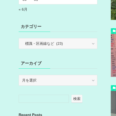
« 6月
カテゴリー
カ
テ
ゴ
リ
アーカイブ
ー
ア
ー
カ
イ
検索
ブ
Recent Posts