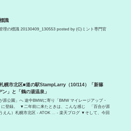
標識
識 20130409_130553 posted by (C)ミント専門官
市北区■道の駅StampLarry（10/114）「新篠
デン」と「鶴の湯温泉」
が原公園」へ 途中BMWに寄り「BMW マイレージアップ・
2」に登録。 ▼二年前に来たときは、こんな感じ 「百合が原
ん）札幌市北区 - ATOK … - 楽天ブログ ▼そして、今回