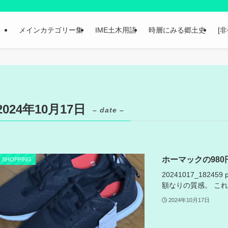
メインカテゴリー集
IME土木用語
時層にみる郷土史
[
2024年10月17日
– date –
ホーマックの980
SHOPPING
20241017_1824
額なりの質感。 こ
2024年10月17日