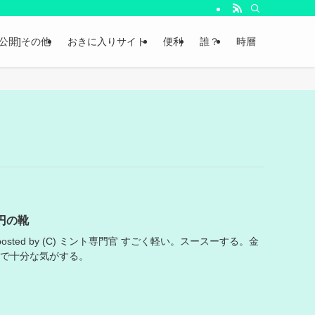
非公開]その他
おきに入りサイト
便利
誰？
時層
円の靴
59 posted by (C) ミント専門官 すごく軽い。スースーする。金
れで十分な気がする。