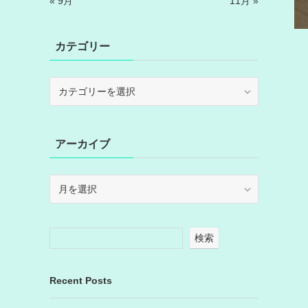
« 9月
11月 »
カテゴリー
カ
テ
ゴ
リ
アーカイブ
ー
ア
ー
カ
イ
検索
ブ
Recent Posts