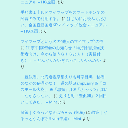
ニュアル – HG企画
より
手順書１┃ＫＰマイマップをスマートホンでの
閲覧のみで利用する。
に
はじめにお読みくださ
い。全国直轄国道KPマイマップ 総合マニュアル
– HG企画
より
マイマップという名の”他人のマイマップ”の怪
に
[工事中]講習会のお知らせ「維持除雪担当技
術者向け、今から使うＧＩＳとＡＩ（実習付
き）」 – どんぐりかいぎじっこういいんかい
よ
り
「豊似湖」北海道幌泉郡えりも町字目黒 秘湖
のなかの秘湖かな！ 道の駅StampLarry 8/「コ
スモール大樹」,9/「忠類」,10/「さらべつ」,11/
「なかさつない」
に
えりも町「豊似湖」２回目
いってみた。 – Mint
より
散策｜ぐるっとなんぽろRiver(後編)
に
散策｜ぐ
るっとなんぽろRiver(中編) – Mint
より