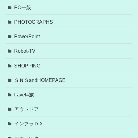
PC一般
PHOTOGRAPHS
PowerPoint
Robot-TV
SHOPPING
ＳＮＳandHOMEPAGE
travel=旅
アウトドア
インフラＤＸ