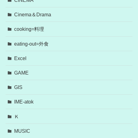
CINEMA
Cinema＆Drama
cooking=料理
eating-out=外食
Excel
GAME
GIS
IME-atok
Ｋ
MUSIC