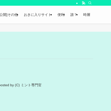
非公開]その他
おきに入りサイト
便利
誰？
時層
 posted by (C) ミント専門官