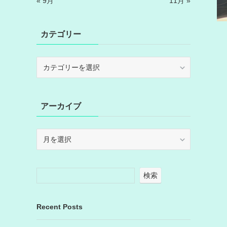
« 9月
11月 »
カテゴリー
カ
テ
ゴ
リ
アーカイブ
ー
ア
ー
カ
イ
検索
ブ
Recent Posts