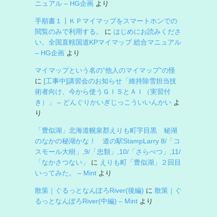
ニュアル – HG企画
より
手順書１┃ＫＰマイマップをスマートホンでの
閲覧のみで利用する。
に
はじめにお読みくださ
い。全国直轄国道KPマイマップ 総合マニュアル
– HG企画
より
マイマップという名の”他人のマイマップ”の怪
に
[工事中]講習会のお知らせ「維持除雪担当技
術者向け、今から使うＧＩＳとＡＩ（実習付
き）」 – どんぐりかいぎじっこういいんかい
よ
り
「豊似湖」北海道幌泉郡えりも町字目黒 秘湖
のなかの秘湖かな！ 道の駅StampLarry 8/「コ
スモール大樹」,9/「忠類」,10/「さらべつ」,11/
「なかさつない」
に
えりも町「豊似湖」２回目
いってみた。 – Mint
より
散策｜ぐるっとなんぽろRiver(後編)
に
散策｜ぐ
るっとなんぽろRiver(中編) – Mint
より