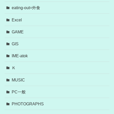
eating-out=外食
Excel
GAME
GIS
IME-atok
Ｋ
MUSIC
PC一般
PHOTOGRAPHS