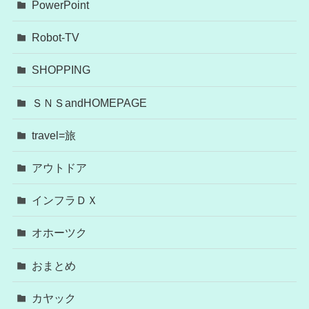
PowerPoint
Robot-TV
SHOPPING
ＳＮＳandHOMEPAGE
travel=旅
アウトドア
インフラＤＸ
オホーツク
おまとめ
カヤック