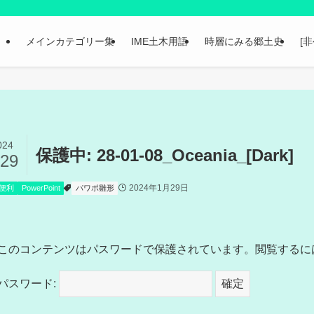
メインカテゴリー集
IME土木用語
時層にみる郷土史
[
024
保護中: 28-01-08_Oceania_[Dark]
/29
2024年1月29日
便利
PowerPoint
パワポ雛形
このコンテンツはパスワードで保護されています。閲覧するに
パスワード: