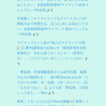
みください。全国直轄国道KPマイマップ 総合マ
ニュアル – HG企画
より
手順書１┃ＫＰマイマップをスマートホンでの
閲覧のみで利用する。
に
はじめにお読みくださ
い。全国直轄国道KPマイマップ 総合マニュアル
– HG企画
より
マイマップという名の”他人のマイマップ”の怪
に
[工事中]講習会のお知らせ「維持除雪担当技
術者向け、今から使うＧＩＳとＡＩ（実習付
き）」 – どんぐりかいぎじっこういいんかい
よ
り
「豊似湖」北海道幌泉郡えりも町字目黒 秘湖
のなかの秘湖かな！ 道の駅StampLarry 8/「コ
スモール大樹」,9/「忠類」,10/「さらべつ」,11/
「なかさつない」
に
えりも町「豊似湖」２回目
いってみた。 – Mint
より
散策｜ぐるっとなんぽろRiver(後編)
に
散策｜ぐ