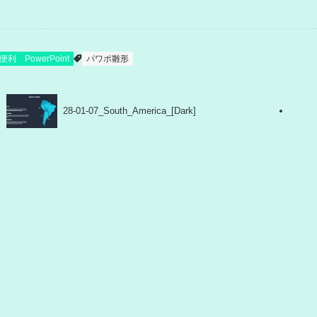
便利
PowerPoint
パワポ雛形
28-01-07_South_America_[Dark]