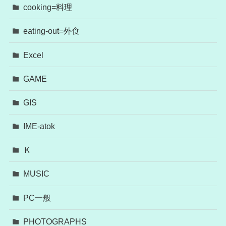
cooking=料理
eating-out=外食
Excel
GAME
GIS
IME-atok
Ｋ
MUSIC
PC一般
PHOTOGRAPHS