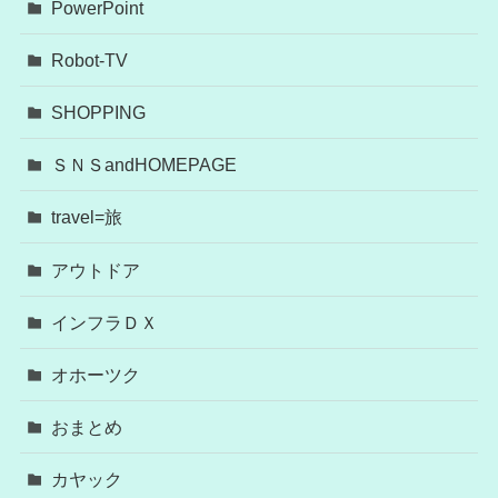
PowerPoint
Robot-TV
SHOPPING
ＳＮＳandHOMEPAGE
travel=旅
アウトドア
インフラＤＸ
オホーツク
おまとめ
カヤック