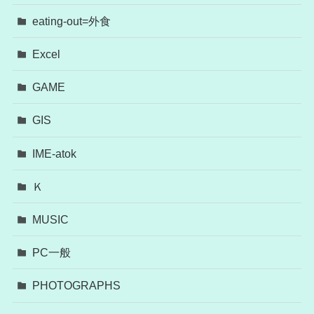
eating-out=外食
Excel
GAME
GIS
IME-atok
Ｋ
MUSIC
PC一般
PHOTOGRAPHS