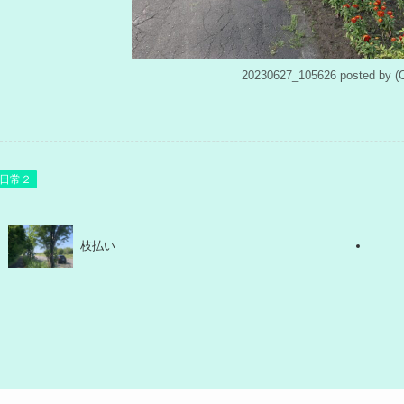
20230627_105626 posted b
日常２
枝払い