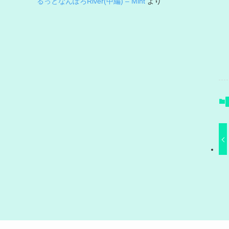
るっとなんぽろRiver(中編) – Mint
より