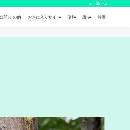
非公開]その他
おきに入りサイト
便利
誰？
時層