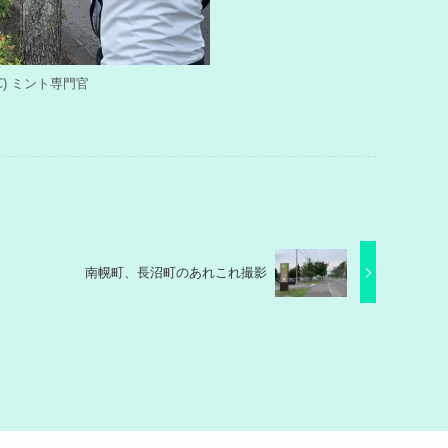
y (C) ミント専門官
南幌町、長沼町のあれこれ撮影