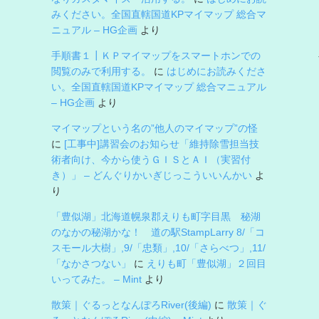
みください。全国直轄国道KPマイマップ 総合マ
ニュアル – HG企画
より
手順書１┃ＫＰマイマップをスマートホンでの
閲覧のみで利用する。
に
はじめにお読みくださ
い。全国直轄国道KPマイマップ 総合マニュアル
– HG企画
より
マイマップという名の”他人のマイマップ”の怪
に
[工事中]講習会のお知らせ「維持除雪担当技
術者向け、今から使うＧＩＳとＡＩ（実習付
き）」 – どんぐりかいぎじっこういいんかい
よ
り
「豊似湖」北海道幌泉郡えりも町字目黒 秘湖
のなかの秘湖かな！ 道の駅StampLarry 8/「コ
スモール大樹」,9/「忠類」,10/「さらべつ」,11/
「なかさつない」
に
えりも町「豊似湖」２回目
いってみた。 – Mint
より
散策｜ぐるっとなんぽろRiver(後編)
に
散策｜ぐ