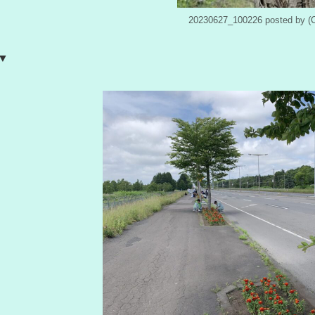
20230627_100226 posted b
▼