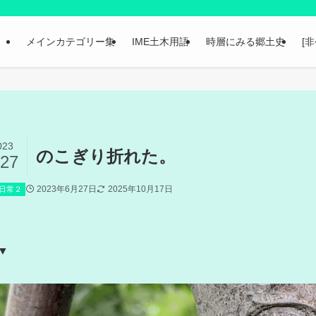
メインカテゴリー集
IME土木用語
時層にみる郷土史
[
023
のこぎり折れた。
/27
2023年6月27日
2025年10月17日
日常２
▼