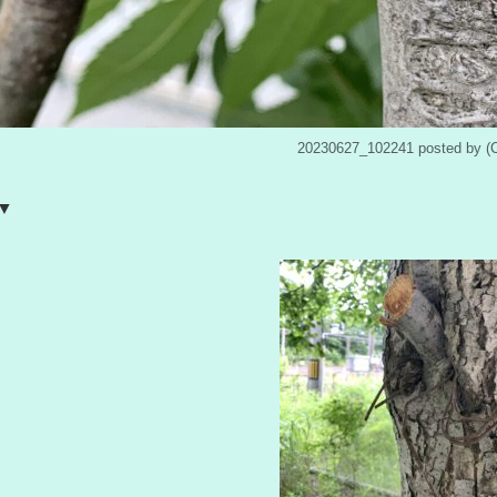
20230627_102241 posted b
▼