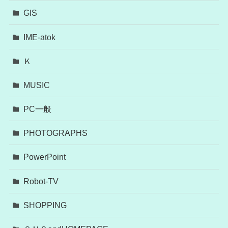
GIS
IME-atok
Ｋ
MUSIC
PC一般
PHOTOGRAPHS
PowerPoint
Robot-TV
SHOPPING