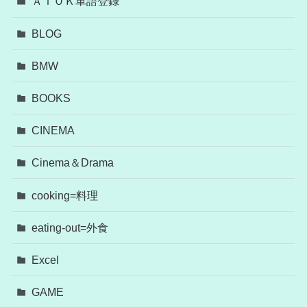
ＡＴＯＫ単語登録
BLOG
BMW
BOOKS
CINEMA
Cinema＆Drama
cooking=料理
eating-out=外食
Excel
GAME