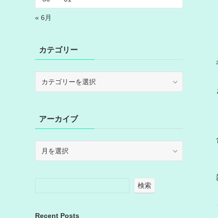
« 6月
カテゴリー
カ
テ
ゴ
リ
アーカイブ
ー
ア
ー
カ
イ
検索
ブ
Recent Posts