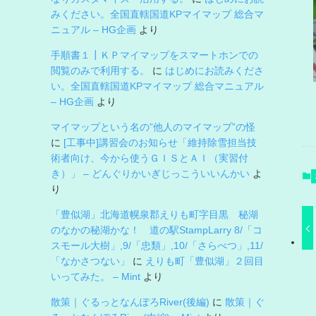
みください。全国直轄国道KPマイマップ 総合マ
ニュアル – HG企画
より
手順書１┃ＫＰマイマップをスマートホンでの
閲覧のみで利用する。
に
はじめにお読みくださ
い。全国直轄国道KPマイマップ 総合マニュアル
– HG企画
より
マイマップという名の”他人のマイマップ”の怪
に
[工事中]講習会のお知らせ「維持除雪担当技
術者向け、今から使うＧＩＳとＡＩ（実習付
き）」 – どんぐりかいぎじっこういいんかい
よ
り
「豊似湖」北海道幌泉郡えりも町字目黒 秘湖
のなかの秘湖かな！ 道の駅StampLarry 8/「コ
スモール大樹」,9/「忠類」,10/「さらべつ」,11/
「なかさつない」
に
えりも町「豊似湖」２回目
いってみた。 – Mint
より
散策｜ぐるっとなんぽろRiver(後編)
に
散策｜ぐ