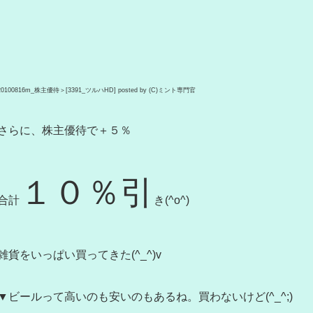
20100816m_株主優待＞[3391_ツルハHD] posted by (C)ミント専門官
さらに、株主優待で＋５％
１０％引
合計
き(^o^)
雑貨をいっぱい買ってきた(^_^)v
▼ビールって高いのも安いのもあるね。買わないけど(^_^;)