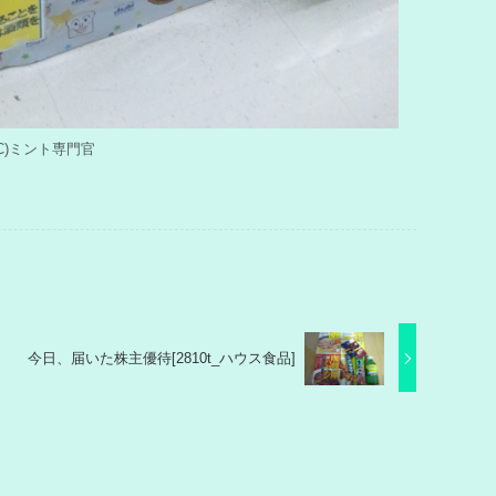
by (C)ミント専門官
今日、届いた株主優待[2810t_ハウス食品]