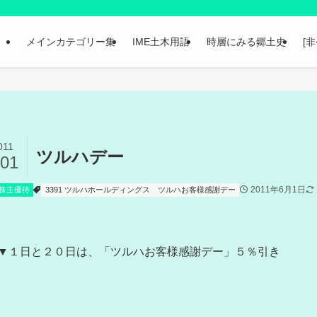
メインカテゴリー集
IME土木用語
時層にみる郷土史
[
011
ツルハデー
/01
2011年6月1日
株主優待
3391 ツルハホールディングス
ツルハお客様感謝デー
▼１日と２０日は、「ツルハお客様感謝デー」５％引き