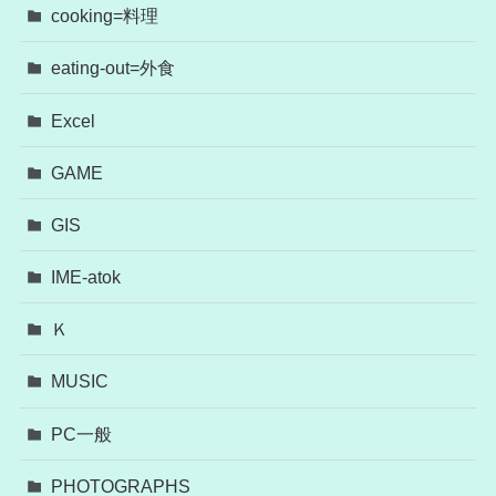
cooking=料理
eating-out=外食
Excel
GAME
GIS
IME-atok
Ｋ
MUSIC
PC一般
PHOTOGRAPHS