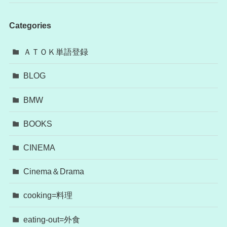
Categories
ＡＴＯＫ単語登録
BLOG
BMW
BOOKS
CINEMA
Cinema＆Drama
cooking=料理
eating-out=外食