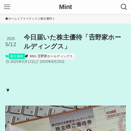
Mint
ホーム
ファイナンス
株主優待
今日届いた株主優待「𠮷野家ホー
2025
5/12
ルディングス」
株主優待
9861 𠮷野家ホールディングス
2025年5月12日
2025年8月25日
▼