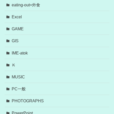
eating-out=外食
Excel
GAME
GIS
IME-atok
Ｋ
MUSIC
PC一般
PHOTOGRAPHS
PowerPoint