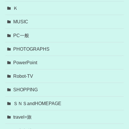
Ｋ
MUSIC
PC一般
PHOTOGRAPHS
PowerPoint
Robot-TV
SHOPPING
ＳＮＳandHOMEPAGE
travel=旅