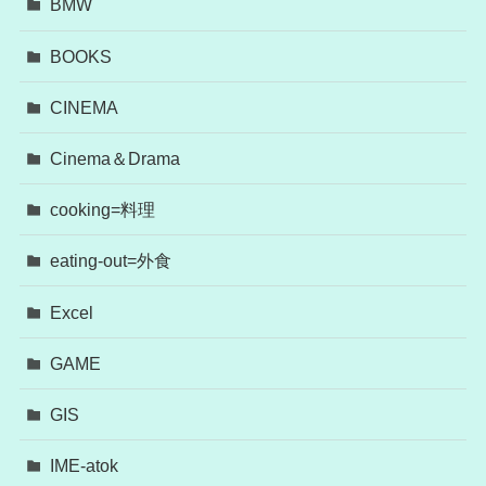
BMW
BOOKS
CINEMA
Cinema＆Drama
cooking=料理
eating-out=外食
Excel
GAME
GIS
IME-atok