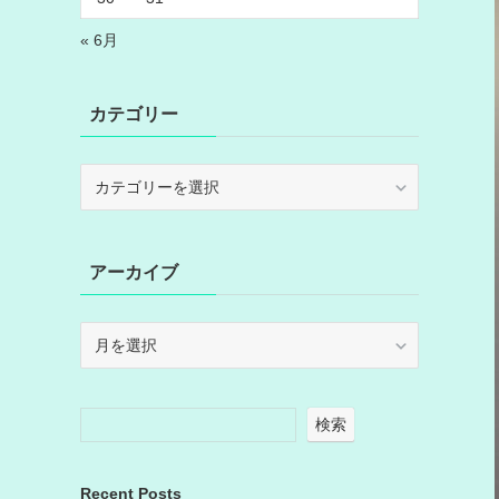
« 6月
カテゴリー
カ
テ
ゴ
リ
アーカイブ
ー
ア
ー
カ
イ
検索
ブ
Recent Posts