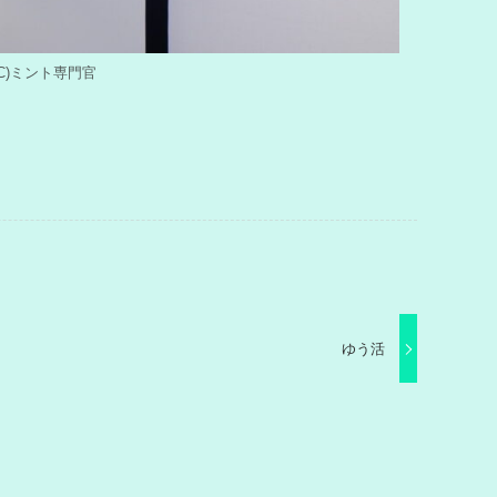
by (C)ミント専門官
ゆう活