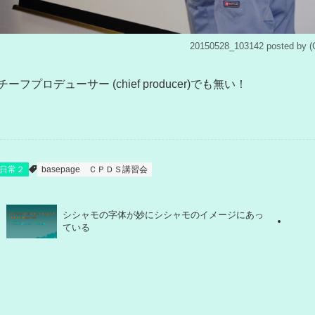
20150528_103142 posted 
チーフプロデューサー (chief producer)でも無い！
日常２
basepage
ＣＰＤＳ講習会
シシャモの字体が妙にシシャモのイメージにあっ
ている