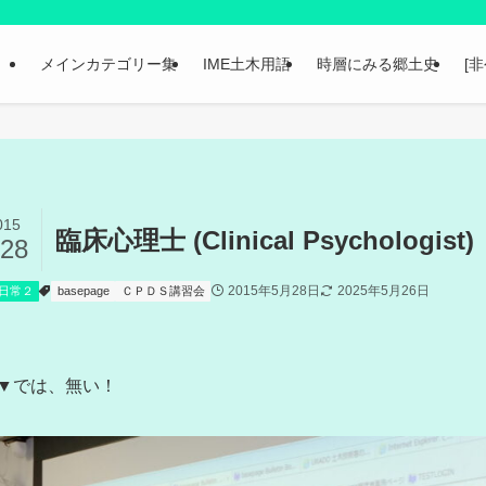
メインカテゴリー集
IME土木用語
時層にみる郷土史
[
015
臨床心理士 (Clinical Psychologist)
/28
2015年5月28日
2025年5月26日
日常２
basepage
ＣＰＤＳ講習会
▼では、無い！