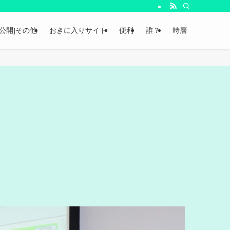
非公開]その他
おきに入りサイト
便利
誰？
時層