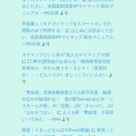
みください。全国直轄国道KPマイマップ 総合マ
ニュアル – HG企画
より
手順書１┃ＫＰマイマップをスマートホンでの
閲覧のみで利用する。
に
はじめにお読みくださ
い。全国直轄国道KPマイマップ 総合マニュアル
– HG企画
より
マイマップという名の”他人のマイマップ”の怪
に
[工事中]講習会のお知らせ「維持除雪担当技
術者向け、今から使うＧＩＳとＡＩ（実習付
き）」 – どんぐりかいぎじっこういいんかい
よ
り
「豊似湖」北海道幌泉郡えりも町字目黒 秘湖
のなかの秘湖かな！ 道の駅StampLarry 8/「コ
スモール大樹」,9/「忠類」,10/「さらべつ」,11/
「なかさつない」
に
えりも町「豊似湖」２回目
いってみた。 – Mint
より
散策｜ぐるっとなんぽろRiver(後編)
に
散策｜ぐ