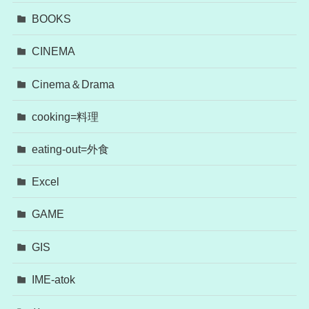
BOOKS
CINEMA
Cinema＆Drama
cooking=料理
eating-out=外食
Excel
GAME
GIS
IME-atok