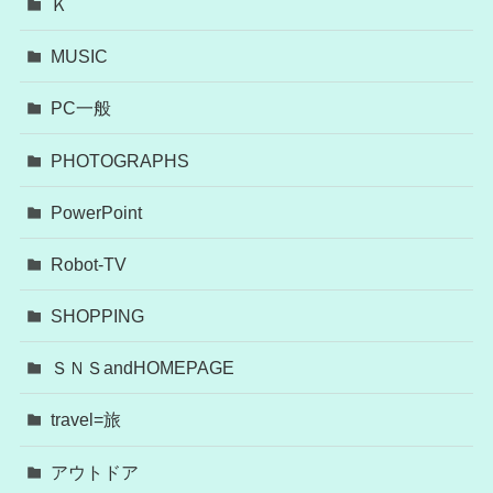
Ｋ
MUSIC
PC一般
PHOTOGRAPHS
PowerPoint
Robot-TV
SHOPPING
ＳＮＳandHOMEPAGE
travel=旅
アウトドア