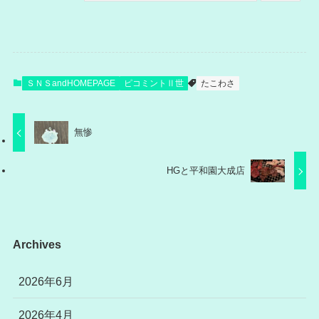
ＳＮＳandHOMEPAGE
ピコミントⅡ世
たこわさ
無惨
HGと平和園大成店
Archives
2026年6月
2026年4月