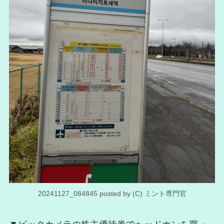
20241127_084845 posted by (C) ミント専門官