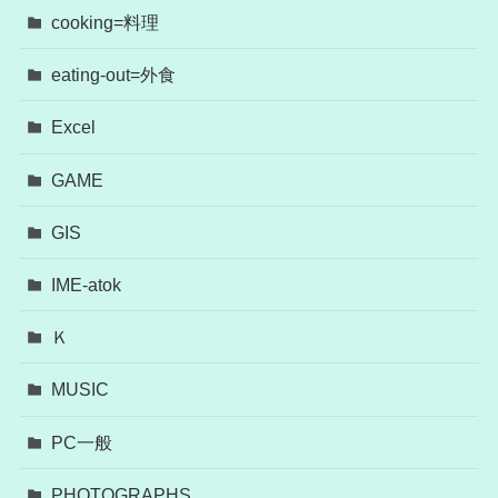
cooking=料理
eating-out=外食
Excel
GAME
GIS
IME-atok
Ｋ
MUSIC
PC一般
PHOTOGRAPHS