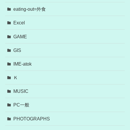
eating-out=外食
Excel
GAME
GIS
IME-atok
Ｋ
MUSIC
PC一般
PHOTOGRAPHS