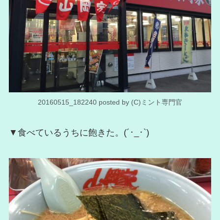
20160515_182240 posted by (C)ミント専門官
▼食べているうちに飽きた。(´･_･`)