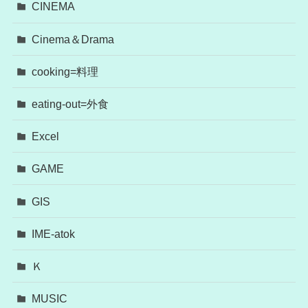
CINEMA
Cinema＆Drama
cooking=料理
eating-out=外食
Excel
GAME
GIS
IME-atok
Ｋ
MUSIC