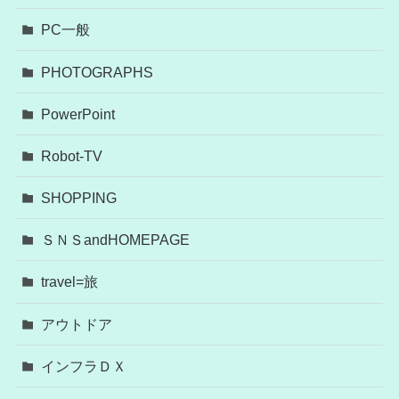
PC一般
PHOTOGRAPHS
PowerPoint
Robot-TV
SHOPPING
ＳＮＳandHOMEPAGE
travel=旅
アウトドア
インフラＤＸ