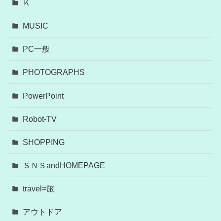
Ｋ
MUSIC
PC一般
PHOTOGRAPHS
PowerPoint
Robot-TV
SHOPPING
ＳＮＳandHOMEPAGE
travel=旅
アウトドア