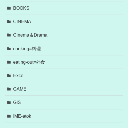
BOOKS
CINEMA
Cinema＆Drama
cooking=料理
eating-out=外食
Excel
GAME
GIS
IME-atok