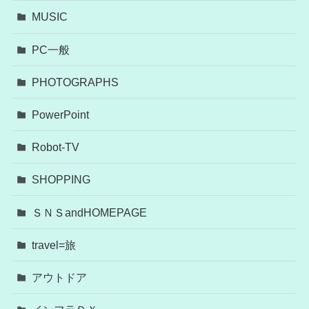
MUSIC
PC一般
PHOTOGRAPHS
PowerPoint
Robot-TV
SHOPPING
ＳＮＳandHOMEPAGE
travel=旅
アウトドア