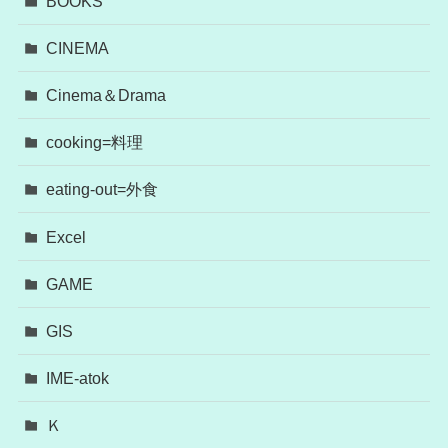
BOOKS
CINEMA
Cinema＆Drama
cooking=料理
eating-out=外食
Excel
GAME
GIS
IME-atok
Ｋ