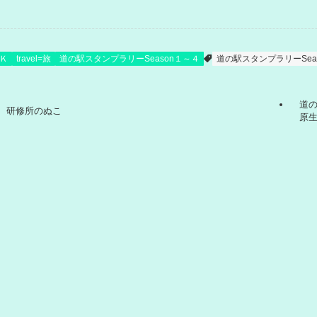
Ｋ
travel=旅
道の駅スタンプラリーSeason１～４
道の駅スタンプラリーSea
道の
研修所のぬこ
原