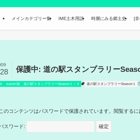
メインカテゴリー集
IME土木用語
時層にみる郷土史
[
009
保護中: 道の駅スタンプラリーSea
/28
Ｋ
travel=旅
道の駅スタンプラリーSeason１～４
道の駅スタンプラリーSeason１
このコンテンツはパスワードで保護されています。閲覧するに
パスワード: