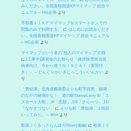
みください。全国直轄国道KPマイマップ 総合マ
ニュアル – HG企画
より
手順書１┃ＫＰマイマップをスマートホンでの
閲覧のみで利用する。
に
はじめにお読みくださ
い。全国直轄国道KPマイマップ 総合マニュアル
– HG企画
より
マイマップという名の”他人のマイマップ”の怪
に
[工事中]講習会のお知らせ「維持除雪担当技
術者向け、今から使うＧＩＳとＡＩ（実習付
き）」 – どんぐりかいぎじっこういいんかい
よ
り
「豊似湖」北海道幌泉郡えりも町字目黒 秘湖
のなかの秘湖かな！ 道の駅StampLarry 8/「コ
スモール大樹」,9/「忠類」,10/「さらべつ」,11/
「なかさつない」
に
えりも町「豊似湖」２回目
いってみた。 – Mint
より
散策｜ぐるっとなんぽろRiver(後編)
に
散策｜ぐ