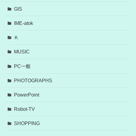
GIS
IME-atok
Ｋ
MUSIC
PC一般
PHOTOGRAPHS
PowerPoint
Robot-TV
SHOPPING