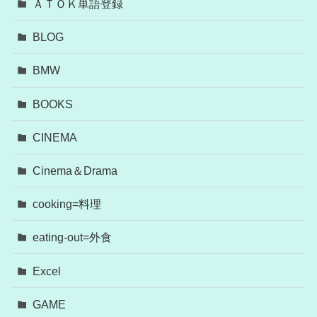
ＡＴＯＫ単語登録
BLOG
BMW
BOOKS
CINEMA
Cinema＆Drama
cooking=料理
eating-out=外食
Excel
GAME