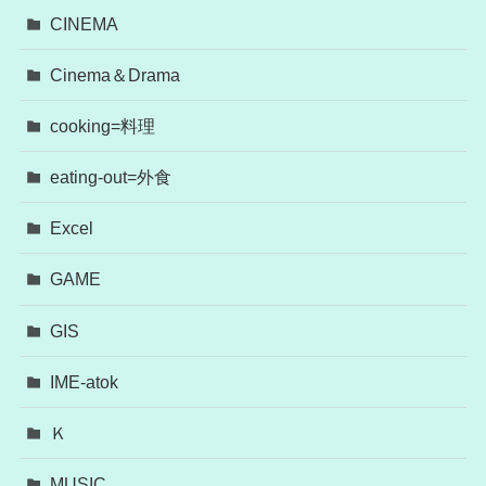
CINEMA
Cinema＆Drama
cooking=料理
eating-out=外食
Excel
GAME
GIS
IME-atok
Ｋ
MUSIC