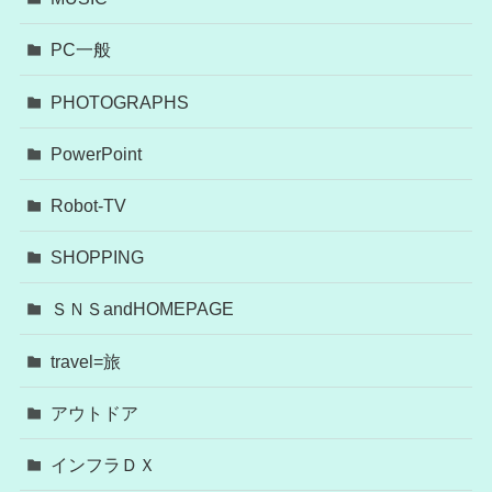
PC一般
PHOTOGRAPHS
PowerPoint
Robot-TV
SHOPPING
ＳＮＳandHOMEPAGE
travel=旅
アウトドア
インフラＤＸ