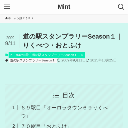
Mint
ホーム
誰？
Ｋ
道の駅スタンプラリーSeason１｜
2009
9/11
りくべつ・おとふけ
Ｋ
travel=旅
道の駅スタンプラリーSeason１～４
2009年9月11日
2025年10月25日
道の駅スタンプラリーSeason１
目次
６９駅目「オーロラタウン６９りくべ
つ」
７０駅目「おとふけ」