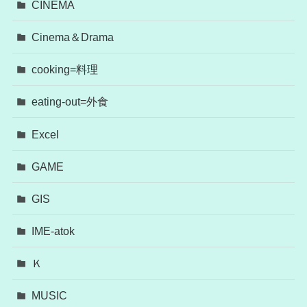
CINEMA
Cinema＆Drama
cooking=料理
eating-out=外食
Excel
GAME
GIS
IME-atok
Ｋ
MUSIC