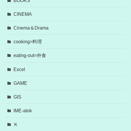
BOOKS
CINEMA
Cinema＆Drama
cooking=料理
eating-out=外食
Excel
GAME
GIS
IME-atok
Ｋ