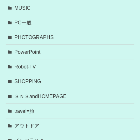
MUSIC
PC一般
PHOTOGRAPHS
PowerPoint
Robot-TV
SHOPPING
ＳＮＳandHOMEPAGE
travel=旅
アウトドア