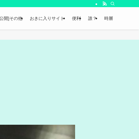
非公開]その他
おきに入りサイト
便利
誰？
時層
日