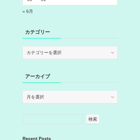
« 6月
カテゴリー
カ
テ
ゴ
リ
アーカイブ
ー
ア
ー
カ
イ
検索
ブ
Recent Posts