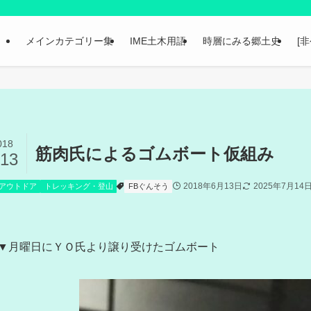
メインカテゴリー集
IME土木用語
時層にみる郷土史
[
018
筋肉氏によるゴムボート仮組み
/13
2018年6月13日
2025年7月14
アウトドア
トレッキング・登山
FBぐんそう
▼月曜日にＹＯ氏より譲り受けたゴムボート