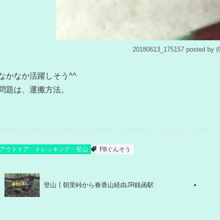
20180613_175157 posted 
なかなか活躍しそう^^
問題は、運搬方法。
アウトドア
トレッキング・登山
FBぐんそう
登山┃朝里峠から春香山経由JR銭函駅