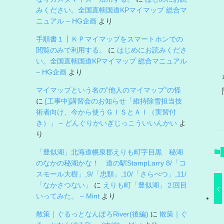
みください。全国直轄国道KPマイマップ 総合マ
ニュアル – HG企画
より
手順書１┃ＫＰマイマップをスマートホンでの
閲覧のみで利用する。
に
はじめにお読みくださ
い。全国直轄国道KPマイマップ 総合マニュアル
– HG企画
より
マイマップという名の”他人のマイマップ”の怪
に
[工事中]講習会のお知らせ「維持除雪担当技
術者向け、今から使うＧＩＳとＡＩ（実習付
き）」 – どんぐりかいぎじっこういいんかい
よ
り
「豊似湖」北海道幌泉郡えりも町字目黒 秘湖
のなかの秘湖かな！ 道の駅StampLarry 8/「コ
スモール大樹」,9/「忠類」,10/「さらべつ」,11/
「なかさつない」
に
えりも町「豊似湖」２回目
いってみた。 – Mint
より
散策｜ぐるっとなんぽろRiver(後編)
に
散策｜ぐ