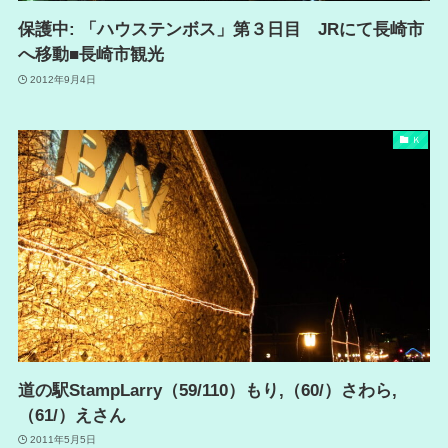
保護中: 「ハウステンボス」第３日目 JRにて長崎市
へ移動■長崎市観光
2012年9月4日
Ｋ
道の駅StampLarry（59/110）もり,（60/）さわら,
（61/）えさん
2011年5月5日