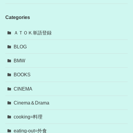
Categories
ＡＴＯＫ単語登録
BLOG
BMW
BOOKS
CINEMA
Cinema＆Drama
cooking=料理
eating-out=外食